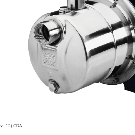
v
12) CDA