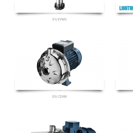
01) EVMS
03) CDXM