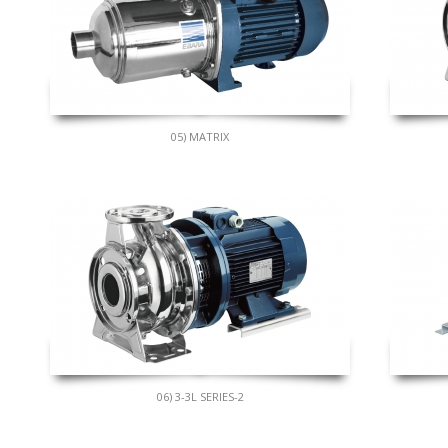
05) MATRIX
06) 3-3L SERIES-2