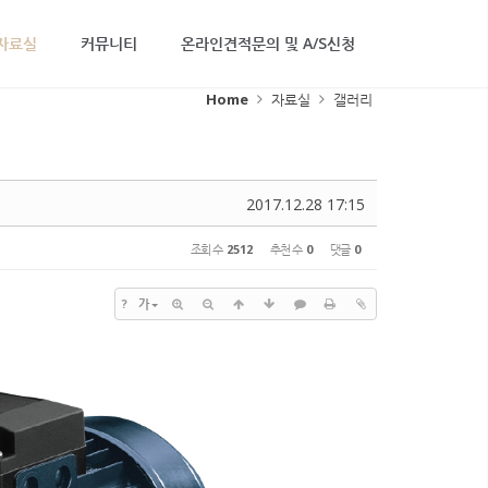
자료실
커뮤니티
온라인견적문의 및 A/S신청
Home
자료실
갤러리
2017.12.28 17:15
조회 수
2512
추천 수
0
댓글
0
?
가