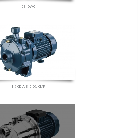
09) DWC
11) CD(A-B-C-D), CMR